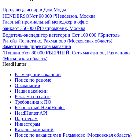
Продавец-кассир в Дом Моды
HENDERSON
от
90 000
₽
Henderson, Москва
Главный премиальный менеджер в офис
банка
от
350 000
₽
Газпромбанк, Москва
Водитель-экспедитор категории С
от
100 000
₽
Бристоль
Ритейл Логистикс, Рахманово (Московская область)
Заместитель директора магазина
(Пушкино)
от
80 000
₽
ВЕРНЫЙ, Сеть магазинов, Рахманово
(Московская область)
HeadHunter
Размещение вакансий
Поиск по резюме
О компании
Наши вакансии
Реклама на сайте
Требования к ПО
Безопасный HeadHunter
HeadHunter API
Партнерам
Инвесторам
Каталог компаний
Поиск по вакансиям в Рахманово (Московская область)