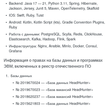
Backend:
Java 17 — 21, Python 3.11, Spring, Hibernate,
Jackson, Jersey, Junit 5, Maven, OpenTelemetry, Skaffold
IOS:
Swift, Ruby, Tuist
Android:
Kotlin, Kotlin Script (kts), Gradle Convention Plugins,
Ruby
Работа с данными:
PostgreSQL, Scylla, Redis, ClickHouse,
Elasticsearch, Kafka, Hadoop, Flink, Spark
Инфраструктура:
Nginx, Ansible, MinIo, Docker, Consul,
Grafana
Информация о правах на базы данных и программах
ЭВМ, включенных в реестр отечественного ПО
Базы данных
№ 2019670024 — «База данных HeadHunter»
№ 2019670023 — «База вакансий HeadHunter»
№ 2018620237 — «База вакансий HeadHunter»
№ 2015621803 — «База данных HeadHunter»