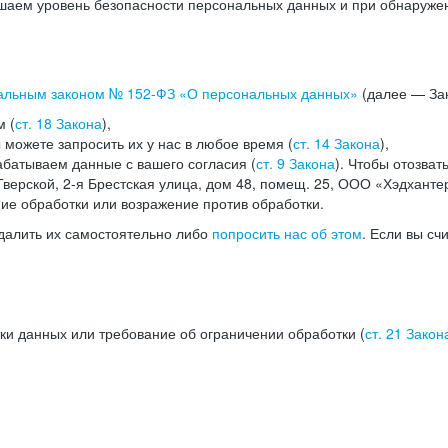
аем уровень безопасности персональных данных и при обнаружени
альным законом №
152-ФЗ
«О персональных данных»
(далее — Зак
м (
ст. 18 Закона
),
можете запросить их у нас в любое время (
ст. 14 Закона
),
абатываем данные с вашего согласия (
ст. 9 Закона
). Чтобы отозват
верской, 2-я Брестская улица, дом 48, помещ. 25, ООО «Хэдханте
ние обработки или возражение против обработки.
далить их самостоятельно либо
попросить нас об этом
. Если вы сч
ки данных или требование об ограничении обработки (
ст. 21 Закон