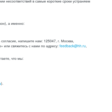
и несоответствий в самые короткие сроки устраняем
он), а именно:
ь согласие, напишите нам: 125047, г. Москва,
р» или свяжитесь с нами по адресу:
feedback@hh.ru
,
итаете, что мы:
а
).