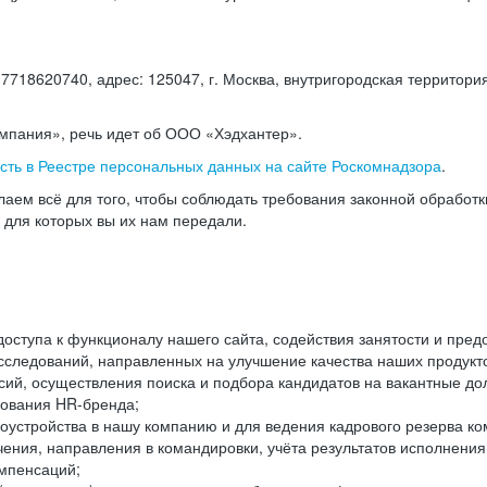
18620740, адрес: 125047, г. Москва, внутригородская территория
омпания», речь идет об ООО «Хэдхантер».
есть в Реестре персональных данных на сайте Роскомнадзора
.
аем всё для того, чтобы соблюдать требования законной обработ
, для которых вы их нам передали.
ступа к функционалу нашего сайта, содействия занятости и пред
следований, направленных на улучшение качества наших продуктов
ий, осуществления поиска и подбора кандидатов на вакантные дол
ования HR-бренда;
оустройства в нашу компанию и для ведения кадрового резерва ко
чения, направления в командировки, учёта результатов исполнени
омпенсаций;