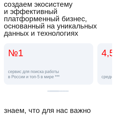
создаем экосистему
и эффективный
платформенный бизнес,
основанный на уникальных
данных и технологиях
4,5
20
сотруд
средняя оценка hh.ru как работодателя **
в hh.ru
знаем, что для нас важно