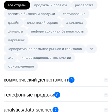
все отделы
продукты и проекты
разработка
развитие бизнеса и продажи
тестирование
дизайн
клиентский сервис
аналитика
финансы
информационная безопасность
маркетинг
корпоративное развитие рынков и капиталов
hr
axo
информационные технологии
юриспруденция
коммерческий департамент
9
Аналитик данных (направление Enterprise продаж)
телефонные продажи
8
HeadHunter::Коммерческий департамент
сегодня
Специалист телемаркетинга
analytics/data science
з/п не указана
7