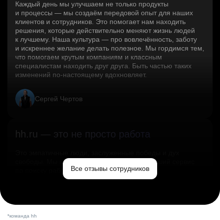
Каждый день мы улучшаем не только продукты
и процессы — мы создаём передовой опыт для наших
клиентов и сотрудников. Это помогает нам находить
решения, которые действительно меняют жизнь людей
к лучшему. Наша культура — про вовлечённость, заботу
и искреннее желание делать полезное. Мы гордимся тем,
что помогаем крутым компаниям и классным
специалистам находить друг друга. Быть частью таких
изменений по‑настоящему вдохновляет.
Сергей Чертов
hh.ru — это не просто работа
Это эмпатичные люди, заслуженные победы и дух
свободы. Мы помогаем миру и создаём лучший сервис
Все отзывы сотрудников
по поиску работы в стране.
Ольга Емельянова
*команда hh