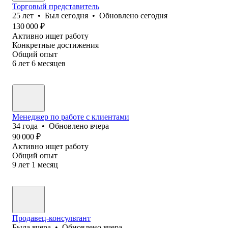
Торговый представитель
25
лет
•
Был
сегодня
•
Обновлено
сегодня
130 000
₽
Активно ищет работу
Конкретные достижения
Общий опыт
6
лет
6
месяцев
Менеджер по работе с клиентами
34
года
•
Обновлено
вчера
90 000
₽
Активно ищет работу
Общий опыт
9
лет
1
месяц
Продавец-консультант
Была
вчера
•
Обновлено
вчера